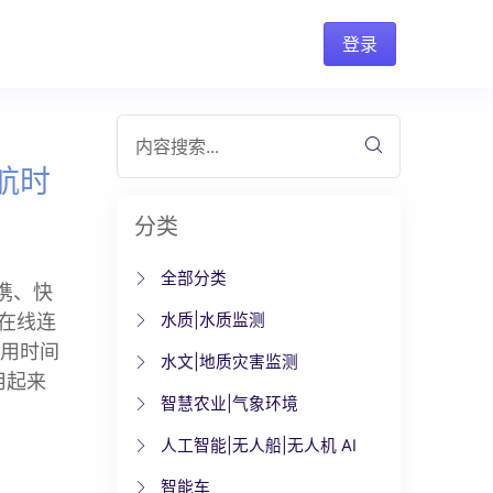
登录
内容搜索...
航时
分类
全部分类
携、快
在线连
水质|水质监测
使用时间
水文|地质灾害监测
用起来
智慧农业|气象环境
人工智能|无人船|无人机 AI
智能车