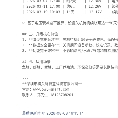
| 2026-03-07 17:00 | 约2天    | 12.36V   | 
| 2026-03-11 17:00 | 约6天    | 12.26V   | 
| 2026-03-19 10:03 | 14天     | 12.17V   | 
✅ 基于电压衰减速率推算：设备关机待机续航可达**50天*
## 三、升级核心价值

1. **减少充电频次**：关机待机近50天无需充电，适配
2. **数据安全留存**：关机期间设备参数、校准记录、数
3. **功能完全兼容**：不影响溶氧/水温/氧饱和度检测
## 四、适用场景

鱼塘、虾塘、蟹塘、工厂养殖池、环保巡检等需要长期待机
---

**深圳市猫头鹰智慧科技有限公司**

官网：www.owl-smart.com

联系人：郑先生 18123708204
最后更新时间: 2026-08-08 16:15:14