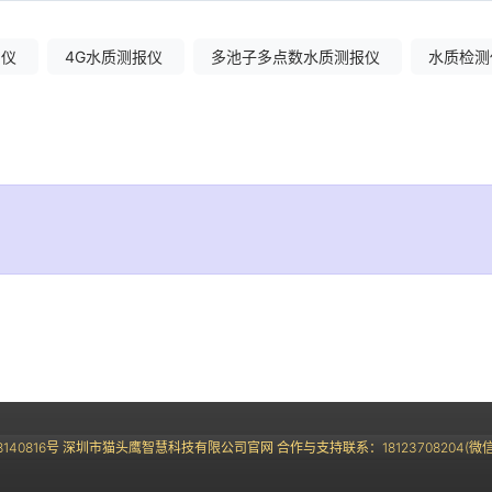
测仪
4G水质测报仪
多池子多点数水质测报仪
水质检测
18140816号 深圳市猫头鹰智慧科技有限公司官网 合作与支持联系：18123708204(微