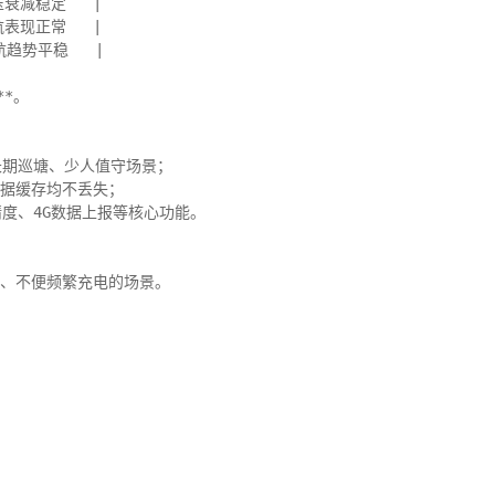
电压衰减稳定   |

续航表现正常   |

续航趋势平稳   |

*。

长期巡塘、少人值守场景；

据缓存均不丢失；

精度、4G数据上报等核心功能。

、不便频繁充电的场景。
