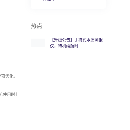
热点
【升级公告】手持式水质测报
仪，待机续航时...
项优化。

开机使用时长保持原有规格不变**，不涉及开机续航的测试与调整。
