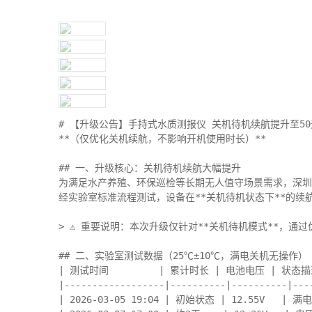
# 【升级公告】手持式水质测报仪 关机待机续航提升至50天
**（仅优化关机续航，不影响开机使用时长）**

## 一、升级核心：关机待机续航大幅提升

为满足水产养殖、环保巡检等长期无人值守场景需求，深圳市
经实验室标准流程测试，设备在**关机待机状态下**的续航
> ⚠️ 重要说明：本次升级仅针对**关机待机模式**，
## 二、实验室测试数据（25℃±10℃，满电关机无操作）

| 测试时间         | 累计时长 | 电池电压 | 状态描述 
|------------------|----------|----------|----
| 2026-03-05 19:04 | 初始状态 | 12.55V   | 满电