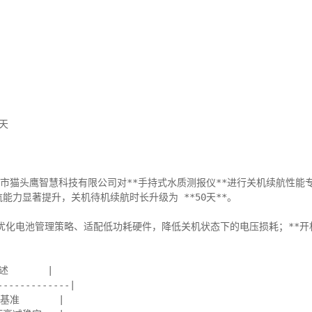


猫头鹰智慧科技有限公司对**手持式水质测报仪**进行关机续航性能专
能力显著提升，关机待机续航时长升级为 **50天**。

通过优化电池管理策略、适配低功耗硬件，降低关机状态下的电压损耗；**
      |

------------|

基准       |
